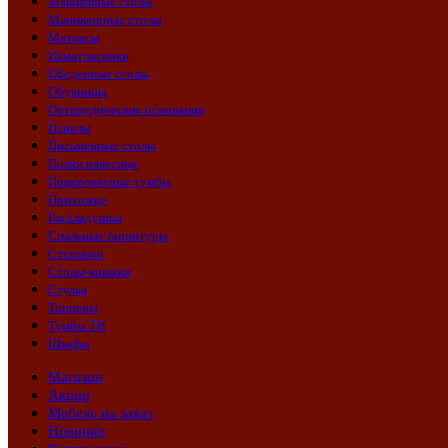
Макияжные столы
Маникюрные столы
Матрасы
Наматрасники
Обеденные столы
Обувницы
Ортопедические основания
Пеналы
Письменные столы
Полки навесные
Прикроватные тумбы
Прихожие
Раскладушки
Спальные гарнитуры
Стеллажи
Столы-книжки
Стулья
Топперы
Тумбы ТВ
Шкафы
Магазин
Акции
Мебель на заказ
Новинки