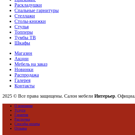
Раскладушки
Спальные гарнитуры
Стеллажи
Столы-книжки
Стулья
Топперы
Тумбы ТВ
Шкафы
Магазин
Акции
Мебель на заказ
Новинки
Распродажа
Галерея
Контакты
2025 © Все права защищены. Салон мебели
Интерьер
. Официал
О компании
Услуги
Гарантия
Рассрочка
Способы оплаты
Отзывы