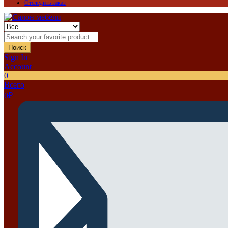
Отследить заказ
Поиск
Sign In
Account
0
Всего
0
₽