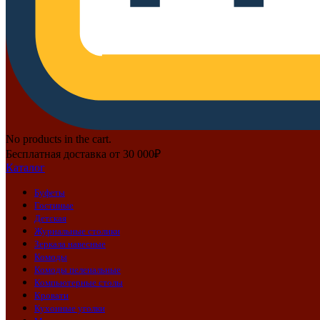
No products in the cart.
Бесплатная доставка от 30 000₽
Каталог
Буфеты
Гостиные
Детская
Журнальные столики
Зеркала навесные
Комоды
Комоды пеленальные
Компьютерные столы
Кровати
Кухонные уголки