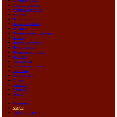
Кухонные уголки
Макияжные столы
Маникюрные столы
Матрасы
Наматрасники
Обеденные столы
Обувницы
Ортопедические основания
Пеналы
Письменные столы
Полки навесные
Прикроватные тумбы
Прихожие
Раскладушки
Спальные гарнитуры
Стеллажи
Столы-книжки
Стулья
Топперы
Тумбы ТВ
Шкафы
Магазин
Акции
Мебель на заказ